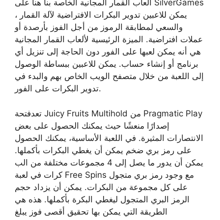
ألعاب القمار المجانية الخاصة بنا هنا على SilverGames
، يمكن للاعبين تدوير البكرات الافتراضية لآلة القمار
والسعي لمطابقة الرموز من أجل الفوز بأرصدة أو
عملات افتراضية. الميزة الرئيسية لألعاب القمار المجانية
هي أنه يمكن لعبها على الفور دون الحاجة إلى تنزيل أي
برنامج أو إنشاء حساب. يمكن للاعبين ببساطة الوصول
إلى اللعبة من خلال متصفح الويب الخاص بهم والبدء في
تدوير البكرات على الفور.
تعدفتحة Juicy Fruits Multihold من Pragmatic Play
إصدارًا منعشًا حيث يمكنك الحصول على بعض
الانتصارات المثيرة. في اللعبة الأساسية، يمكنك الحصول
على رمز بري ضخم يمكن أن يغطي البكرات بأكملها.
يمكن أن يدور ما يصل إلى 4 مجموعات مختلفة من الب
كرات في لعبة Free Spins مع وجود رمز بري متجول
على كل مجموعة من البكرات. يمكن أن يزداد حجم
الرمز البري المتجول ليغطي البكرة بأكملها. هذه هي
الطريقة التي يمكن بها تحقيق أقصى فوز يبلغ