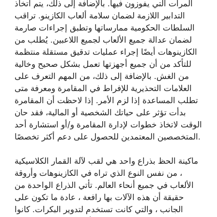
المرات التي يفوزون فيها. بالإضافة إلى ذلك، يتم اتخاذ
التدابير اللازمة لضمان سلامة ألعاب الكازينو. تراقب
السلطات الحكومية ممارساتها وتطبق إجراءات صارمة
لضمان عدالة جميع الألعاب لجميع اللاعبين. يُطلب من
الكازينوهات أيضًا إجراء عمليات تدقيق مستقلة منتظمة
للتأكد من أن جميع أجهزتها تعمل بشكل صحيح وخالية
من الغش. بالإضافة إلى ذلك، من المهم التعرف على
العلامات التحذيرية للإفراط في المقامرة ومعرفة متى
تطلب المساعدة إذا لزم الأمر. إذا لاحظت أن المقامرة
بدأت تؤثر على حياتك الشخصية أو المالية، فقد حان
الوقت لاتخاذ خطوات لإدارة المقامرة و/أو استشارة أحد
المتخصصين المعتمدين للحصول على دعم أكثر تخصصًا.
ماكينة الحظ بذراع واحد هي لقب لآلة القمار الكلاسيكية
، من نفس النوع الذي تراه في الكازينوهات وأروقة
الألعاب في جميع أنحاء العالم. تأتي الذراع الواحدة من
حقيقة أن هذه الآلات بها رافعة ، عادة ما تكون على
الجانب ، والتي كانت تستخدم لتدوير البكرات. كانوا