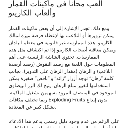
العب مجاناً في ماكينات القمار
وألعاب الكازينو
ومع ذلك، تجدر الإشارة إلى أن بعض ماكينات القمار
يمكن تزويرها أو التلاعب بها لإعطاء فرصة ميزة لمالك
الكازينو. هذه الممارسة غير قانونية في معظم البلدان
ويمكن معاقبة أصحاب الكازينو إذا تم اكتشاف مثل هذه
الممارسات. تحتوي الشاشة الرئيسية على أهم
المعلومات حول اللعبة مع رصيد النقوش (رصيد أرصدة
اللاعب) و الرهان (مقدار الرهان على التدوير). بجانب
كلمة “رهان” توجد أزرار “زائد” و “ناقص” صغيرة يمكن
استخدامها لتغيير مبلغ الرهان. يتيح لك الزر البيضاوي
الموجود في المنتصف المزود بسهمين تشغيل الماكينة.
ربما تختلف مكافآت Exploding Fruits بدون إيداع
بشكل كبير عن المعتادة.
على الرغم من عدم وجود دليل رسمي يدعم هذا الادعاء،