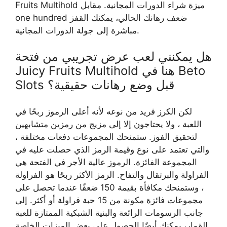
Fruits Multihold ميزة شراء الدورات المجانية. مقابل
one hundred ضعف رهانك الحالي، يمكنك القفز
مباشرة إلى جولة الدورات المجانية.
هل يمكنني لعب عرض تجريبي من فتحة
Juicy Fruits Multihold هنا في Beto
Slots قبل وضع رهانات حقيقية؟
لكن الكرز فريد من نوعه لأنه أعلى الرموز ربحًا في
اللعبة ، ولا يحتاجون إلا إلى مزيج من رمزين متشابهين
لتحقيق الفوز. ستمنحك المجموعات دفعات مختلفة ،
والتي تعتمد على نوع وقيمة الرمز الذي حصلت عليه في
المجموعة الفائزة. الرموز عالية الأجر في الفتحة هي
الفراولة والبرتقال والتفاح. الرمز الأكثر ربحًا هو الفراولة
، وستمنحك مكافأة بقيمة 150 ضعفًا عندما تحصل على
مجموعات فائزة مكونة من 15 حبة فراولة أو أكثر. إلى
جانب الرسومات الرائعة والبنية الشبكية الممتازة للعبة
القمار، يمكنك أيضًا الحصول على بعض الميزات الخاصة