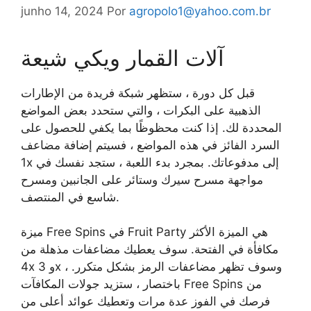
junho 14, 2024
Por
agropolo1@yahoo.com.br
آلات القمار ويكي شيعة
قبل كل دورة ، ستظهر شبكة فريدة من الإطارات
الذهبية على البكرات ، والتي ستحدد بعض المواضع
المحددة لك. إذا كنت محظوظًا بما يكفي للحصول على
السرد الفائز في هذه المواضع ، فسيتم إضافة مضاعف
1x إلى مدفوعاتك. بمجرد بدء اللعبة ، ستجد نفسك في
مواجهة مسرح سيرك وستائر على الجانبين ومسرح
شاسع في المنتصف.
ميزة Free Spins في Fruit Party هي الميزة الأكثر
مكافأة في الفتحة. سوف يعطيك مضاعفات مذهلة من
4x و 3x ، وسوف تظهر مضاعفات الرمز بشكل متكرر.
باختصار ، ستزيد جولات المكافآت Free Spins من
فرصك في الفوز عدة مرات وتعطيك عوائد أعلى من