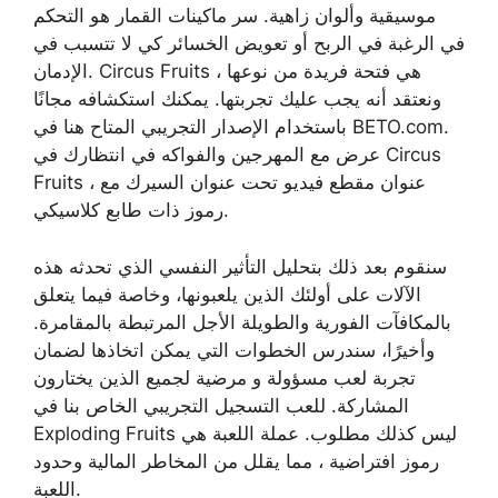
موسيقية وألوان زاهية. سر ماكينات القمار هو التحكم
في الرغبة في الربح أو تعويض الخسائر كي لا تتسبب في
الإدمان. Circus Fruits هي فتحة فريدة من نوعها ،
ونعتقد أنه يجب عليك تجربتها. يمكنك استكشافه مجانًا
باستخدام الإصدار التجريبي المتاح هنا في BETO.com.
عرض مع المهرجين والفواكه في انتظارك في Circus
Fruits ، عنوان مقطع فيديو تحت عنوان السيرك مع
رموز ذات طابع كلاسيكي.
سنقوم بعد ذلك بتحليل التأثير النفسي الذي تحدثه هذه
الآلات على أولئك الذين يلعبونها، وخاصة فيما يتعلق
بالمكافآت الفورية والطويلة الأجل المرتبطة بالمقامرة.
وأخيرًا، سندرس الخطوات التي يمكن اتخاذها لضمان
تجربة لعب مسؤولة و مرضية لجميع الذين يختارون
المشاركة. للعب التسجيل التجريبي الخاص بنا في
Exploding Fruits ليس كذلك مطلوب. عملة اللعبة هي
رموز افتراضية ، مما يقلل من المخاطر المالية وحدود
اللعبة.