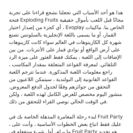
هذا هو أحد الأسباب التي تجعلنا نشجع قراءنا على تجربة
فتحة Exploding Fruits مجانًا قبل اللعب بأموال حقيقية
، أي كجزء من إصدار اختبار Evoplay الخاص بنا. ماكينات
القمار، أو ما يسمى باللغة الإنجليزية بالسلوتس تصنع
شهرة كل الكازينوهات في العالم سواء كانت كازينوهات
على أرض الواقع أو نوادي قمار على الأنترنات. من بين
الإضافات إلى اللعبة ، يمكنك فقط العثور على ميزة الرد
التلقائي. لمعرفة القواعد المتعلقة بمقدار المكاسب ،
راجع معلومات اللعبة المذكورة. عندما تترجم اللعبة
القواعد القانونية إلى البولندية ، سيتمكن اللاعبون من
التحقق من جوائزهم وفقًا لجدول الدفع المعروض.
منشور اليوم مخصص للعرض الكامل لهذه اللعبة ، ولكن
في الوقت الحالي نوصي القراء للتحقق من ذلك.
لبدء رحلة المغامرة المذهلة الخاصة بك في Fruit Party
، عليك فقط اتباع بعض الخطوات الأساسية ، وأنت على
ما يرام. أول شيء ستفعله في Fruit Party هو تحديد