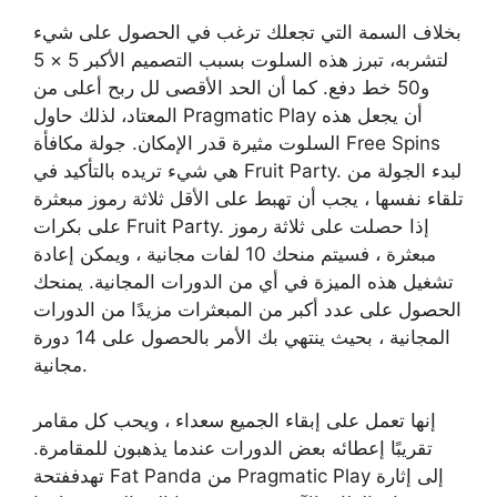
بخلاف السمة التي تجعلك ترغب في الحصول على شيء
لتشربه، تبرز هذه السلوت بسبب التصميم الأكبر 5 × 5
و50 خط دفع. كما أن الحد الأقصى لل ربح أعلى من
المعتاد، لذلك حاول Pragmatic Play أن يجعل هذه
السلوت مثيرة قدر الإمكان. جولة مكافأة Free Spins
هي شيء تريده بالتأكيد في Fruit Party. لبدء الجولة من
تلقاء نفسها ، يجب أن تهبط على الأقل ثلاثة رموز مبعثرة
على بكرات Fruit Party. إذا حصلت على ثلاثة رموز
مبعثرة ، فسيتم منحك 10 لفات مجانية ، ويمكن إعادة
تشغيل هذه الميزة في أي من الدورات المجانية. يمنحك
الحصول على عدد أكبر من المبعثرات مزيدًا من الدورات
المجانية ، بحيث ينتهي بك الأمر بالحصول على 14 دورة
مجانية.
إنها تعمل على إبقاء الجميع سعداء ، ويحب كل مقامر
تقريبًا إعطائه بعض الدورات عندما يذهبون للمقامرة.
تهدففتحة Fat Panda من Pragmatic Play إلى إثارة