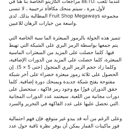
مراجعات الكازينو الخاصة بنا هنا في BETO. عندما تلعب
لأول مرة ، سيتم منحك مكافأة ترحيبية ، لا تنسى
المطالبة بذلك. لدى Fruit Shop Megaways مجموعة
واسعة من خيارات الرهان للاعبين.
تتميز هذه الجولة بالرموز المبعثرة الما سية الخاصة التي
يتم جمعها بواسطة الرمز البري على الشبكة التي تهبط
فيها. كلما حصلت على المزيد من المبعثرات الماسية
المبعثرة، كلما حصلت على المزيد من الدورات الإضافية،
وكلما زاد حجم الرمز البري المتجول (حتى 5 × 5). إن
الحصول على ثلاثة رموز مبعثرة خضراء على آخر شبكة
مفتوحة يفتح شبكة جديدة ويمنحك دورة إضافية. كلما
حقق الدوران فوزًا مع وجود رمز فاكهة ، ستحصل على
دورات مجانية من اللعبة. سيعتمد عدد الدورات المجانية
التي تحصل عليها على عدد الفاكهة في التحرير والسرد.
وعلى الرغم من أنه قد يبدو غير متوقع، فإن فهم احتمالية
فوز ماكينات القمار يمكن أن يوفر نظرة ثاقبة حول عدد