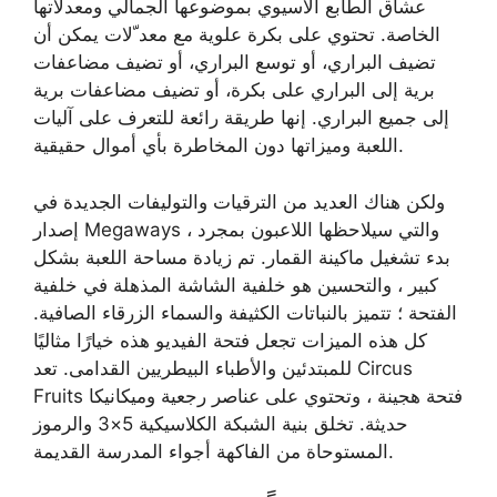
عشاق الطابع الآسيوي بموضوعها الجمالي ومعدلاتها
الخاصة. تحتوي على بكرة علوية مع معد ّلات يمكن أن
تضيف البراري، أو توسع البراري، أو تضيف مضاعفات
برية إلى البراري على بكرة، أو تضيف مضاعفات برية
إلى جميع البراري. إنها طريقة رائعة للتعرف على آليات
اللعبة وميزاتها دون المخاطرة بأي أموال حقيقية.
ولكن هناك العديد من الترقيات والتوليفات الجديدة في
إصدار Megaways ، والتي سيلاحظها اللاعبون بمجرد
بدء تشغيل ماكينة القمار. تم زيادة مساحة اللعبة بشكل
كبير ، والتحسين هو خلفية الشاشة المذهلة في خلفية
الفتحة ؛ تتميز بالنباتات الكثيفة والسماء الزرقاء الصافية.
كل هذه الميزات تجعل فتحة الفيديو هذه خيارًا مثاليًا
للمبتدئين والأطباء البيطريين القدامى. تعد Circus
Fruits فتحة هجينة ، وتحتوي على عناصر رجعية وميكانيكا
حديثة. تخلق بنية الشبكة الكلاسيكية 5×3 والرموز
المستوحاة من الفاكهة أجواء المدرسة القديمة.