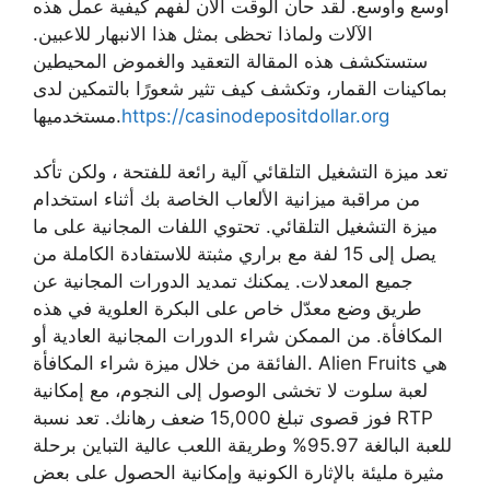
أوسع وأوسع. لقد حان الوقت الآن لفهم كيفية عمل هذه
الآلات ولماذا تحظى بمثل هذا الانبهار للاعبين.
ستستكشف هذه المقالة التعقيد والغموض المحيطين
بماكينات القمار، وتكشف كيف تثير شعورًا بالتمكين لدى
https://casinodepositdollar.org
مستخدميها.
تعد ميزة التشغيل التلقائي آلية رائعة للفتحة ، ولكن تأكد
من مراقبة ميزانية الألعاب الخاصة بك أثناء استخدام
ميزة التشغيل التلقائي. تحتوي اللفات المجانية على ما
يصل إلى 15 لفة مع براري مثبتة للاستفادة الكاملة من
جميع المعدلات. يمكنك تمديد الدورات المجانية عن
طريق وضع معدّل خاص على البكرة العلوية في هذه
المكافأة. من الممكن شراء الدورات المجانية العادية أو
الفائقة من خلال ميزة شراء المكافأة. Alien Fruits هي
لعبة سلوت لا تخشى الوصول إلى النجوم، مع إمكانية
فوز قصوى تبلغ 15,000 ضعف رهانك. تعد نسبة RTP
للعبة البالغة 95.97% وطريقة اللعب عالية التباين برحلة
مثيرة مليئة بالإثارة الكونية وإمكانية الحصول على بعض