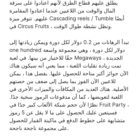
يطلق عليهم قطاع الطرق لأنهم اعتادوا على سرقة
المال والوقت من اللاعبين عندما اعتادوا المقامرة
عليهم. تتوفر ميزة Cascading reels / Tumble أيضًا
في Circus Fruits ، وتظل نشطة طوال الوقت.
تبدأ الرهانات من 0.2 دولار لكل دورة ويمكن زيادتها إلى
one hundred دولار لكل دورة ، وهي مجموعة واسعة
حقًا للاختيار من بينها. في لعبة Megaways الجديدة ،
تمت زيادة تقلبات اللعبة ، مما يعني أنه سيكون هناك
الآن جوائز أكبر متاحة للحصول عليها. بفضل هذا ، يمكن
للاعبين الآن الفوز بما يصل إلى ضعف من حصتهم
الأصلية. هناك العديد من المكافآت والميزات الأخرى في
اللعبة لتعويضها ، كما أن مدفوعات الرموز سخية جدًا.
نظرًا لأن حجم شبكة الألعاب كبير جدًا في Fruit Party ،
فسيتعين عليك الحصول على ما لا يقل عن 5 رموز
متشابهة على خطوط الدفع في ماكينة القمار للحصول
على مجموعة ناجحة ناجحة.