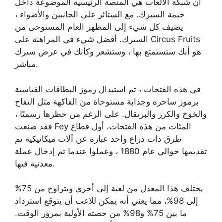
أن شبكة الألعاب هي المنصة الرئيسية الموضوعة داخل
خيمة السيرك. مع الستائر على الجانبين والأضواء ،
يضيف كل شيء إلى المظهر العام المستوحى من
السيرك. أفضل شيء في المراهنة على Circus Fruits
هو أنك ستستمتع بها ، وستشعر وكأنك في عرض سيرك
مباشر.
في هذه الفتحات ، تم استبدال رموز البطاقات القياسية
برموز ساحرة وجذابة مستوحاة من الفاكهة مثل التفاح
والخوخ والكرز والبرتقال. على الرغم من حظرها رسميًا ،
فقد صنعت Fey المئات من هذه الفتحات. أول قطاع
طرق ذات ذراع واحد عبارة عن آلات ميكانيكية تم
تقديمها حوالي عام 1880 ، وعملوا عندما تم إدخال عملة
معدنية فيها.
يختلف هذا المعدل من لعبة إلى أخرى ويتراوح من 75%
إلى 98%، مما يعني أنه يمكن للاعب أن يتوقع استرداد
ما بين 75% و98% من حصته الأولية بمرور الوقت.