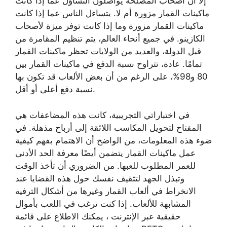
إلا أن أصحاب المصلحة يواصلون التساؤل عما إذا كانت
ماكينات القمار مزورة أم لا. يتساءل الناس عما إذا كانت
ماكينات القمار مزورة وما إذا كانت توفر ميزة لأصحاب
الكازينو. في جميع أنحاء العالم، يتم تنظيم المقامرة من
قبل الدولة، والعديد من الولايات تحظر ماكينات القمار
تمامًا. عادة، تتراوح نسبة الدفع في ماكينات القمار بين
80 و98%، على الرغم من أن بعض الألعاب قد تكون بها
نسبة دفع أعلى أو أقل.
في اختباراتي التجريبية، كانت هذه المضاعفات هي
المفتاح لتحويل المكاسب اللائقة إلى أرباح مذهلة. في
ضوء هذه المعلومات، من الواضح أن الاهتمام بفهم كيفية
عمل ماكينات القمار يتضمن أيضًا معرفة الحد الأدنى
للعمر المطلوب للعبها. من الضروري أن تأخذ الوقت
وتبذل الجهد لتثقيف نفسك حول هذه القضايا عند
الانخراط في ألعاب القمار وغيرها من أشكال الترفيه
المشابهة للألعاب. إذا كنت ترغب في اللعب بأموال
حقيقية عبر الإنترنت ، يمكنك الاطلاع على قائمة