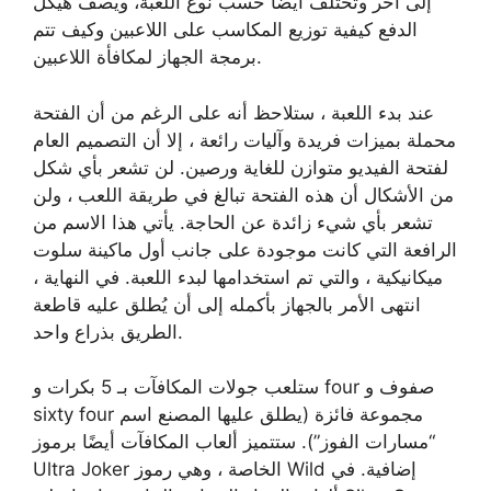
إلى آخر وتختلف أيضًا حسب نوع اللعبة، ويصف هيكل
الدفع كيفية توزيع المكاسب على اللاعبين وكيف تتم
برمجة الجهاز لمكافأة اللاعبين.
عند بدء اللعبة ، ستلاحظ أنه على الرغم من أن الفتحة
محملة بميزات فريدة وآليات رائعة ، إلا أن التصميم العام
لفتحة الفيديو متوازن للغاية ورصين. لن تشعر بأي شكل
من الأشكال أن هذه الفتحة تبالغ في طريقة اللعب ، ولن
تشعر بأي شيء زائدة عن الحاجة. يأتي هذا الاسم من
الرافعة التي كانت موجودة على جانب أول ماكينة سلوت
ميكانيكية ، والتي تم استخدامها لبدء اللعبة. في النهاية ،
انتهى الأمر بالجهاز بأكمله إلى أن يُطلق عليه قاطعة
الطريق بذراع واحد.
ستلعب جولات المكافآت بـ 5 بكرات و four صفوف و
sixty four مجموعة فائزة (يطلق عليها المصنع اسم
“مسارات الفوز”). ستتميز ألعاب المكافآت أيضًا برموز
Ultra Joker الخاصة ، وهي رموز Wild إضافية. في