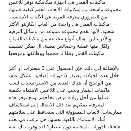
ماكينات القمار هي أجهزة ميكانيكية توفر للاعبين
مجموعة واسعة من إمكانيات الألعاب، لفهم كيفية عملها،
من الضروري معرفة المزيد عن الآليات الأساسية.
ماكينات القمار هي واحدة من ألعاب الكازينو الأكثر
شعبية، لأنها تقدم مجموعة متنوعة من وسائل الترفيه
والأدرينالين. هناك أنواع مختلفة من ماكينات القمار،
ولكل منها عملية وخصائص معينة. ال يمكن تصنيف
ماكينات القمار وفقًا لـ حجمها ووظائفها وموقعها.
بالإضافة إلى ذلك، فإن الحصول على 3 مبعثرات أو أكثر
خلال هذه الجولات يضيف 5 دورات إضافية. بشكل عام،
من الواضح أن هناك العديد من الاستراتيجيات للعب
ماكينات القمار ويجب على اللاعبين الاهتمام بكيفية
عملها من أجل زيادة فرص نجاحهم. ومع توفر هذه
المعرفة، يمكنهم بعد ذلك الانتقال إلى استكشاف
ممارسات الألعاب المسؤولة التي ستحافظ على سلامتهم
أثناء الاستمتاع باللعبة نفسها. هل ترغب في لعب
الدورات المجانية دون انتظار؟ لقد وفرت لك لعبة Juicy