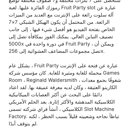
ستحصل على 7 بكرات مختلفة و7 صفوف مختلفة لوضع
رموزك الفائزة عليها. لعبة Fruit Party slot عبارة عن
آلة سلوت رائعة على الإنترنت مع العديد من الميزات
الرائعة. من المحتمل أن يكون الهيكل الشبكي 7×7
الخاص بفتحة الفيديو هو أفضل شيء فيها ، إلى جانب
تصنيف التباين العالي. يمكنك الفوز بمكافأة تصل إلى
5000x في دورة واحدة في Fruit Party ، ويمكن أن
تصل مجموعات المضاعف العشوائية إلى 256x.
بشكل عام ، Fruit Party عبارة عن فتحة على الإنترنت
محملة للغاية ومثيرة للغاية. كان مؤسس شركة Games
Room ، Reginald Waldersmith ، شغوفًا بجمع معدات
الكازينو العتيقة ، وكان لديه معرفة عميقة بها. لقد اعتاد
دائمًا على البحث عن أكثر العصابات الميكانيكية
الكلاسيكية المدهشة والأكثر إثارة. بعد الحلم الأمريكي
الكلاسيكي ، أنشأ فراي شركته تسمى Slot Machine
Factory. تباطأ نجاحه وشعبيته قليلاً بسبب الحظر ، لكنه
لم يتوقف أبدًا.