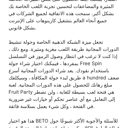
المثيرة والمضاعفات لتحسين تجربة اللعب الخاصة بك
بشكل أكبر. سمحت هذه الاتفاقية لجميع الشركات في
جميع أنحاء العالم بتشغيل كازينوهات على الإنترنت
بشكل قانوني.
تجعل ميزة الشبكة الذهبية الخاصة وجولة تنشيط
الدورات المجانية طريقة اللعب مغرية ومثيرة. ومع ذلك ،
إذا كنت لا ترغب في انتظار وصول الرموز في التسلسل
بمفردها ، فيمكنك اختيار شراء جولة Free Spin
باستخدام نقودك. يعد شراء الدورات المجانية أسرع
طريق لبدء جولة المكافأة ، وسيكلفك a hundred ضعف
مبلغ رهانك للحصول على هذه الدورات المجانية. لعبة
Fruit Party هي فتحة لعب بسيطة للغاية ، ولن تضطر
إلى التعامل مع أي عناصر تحكم أو خيارات غير ضرورية
في الفتحة ، وكل شيء يعمل بسلاسة فائقة.
هذا هو اختيار BETO للأسئلة والأجوبة الأكثر شيوعًا حول
قطاع الطرق الكلاسيكي بذراع واحد. إنها النسخة الرقمية