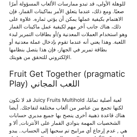
للوهلة الأولى، قد تبدو ممارسات الألعاب المسؤولة أمرًا
صعبًا. ومع ذلك، عندما يتعلق الأمر بماكينات القمار، فإن
الاهتمام بكيفية عملها يمكن أن يؤتي ثماره. علاوة على
ذلك، هناك جانب آخر مهم لكيفية عمل ماكينات القمار
وهو استخدام العملات المعدنية و/أو بطاقات التمرير لبدء
اللعبة. وهذا يعني أنه عندما تقوم بإدخال عملة معدنية أو
بطاقة تمرير في الجهاز، فإن هذا يتصل بنظامها
الإلكتروني للتحقق من هويتك.
Fruit Get Together (pragmatic
Play) اللعب المجاني
قد لا تكون Juicy Fruits Multihold لعبة أصلية تمامًا،
لكنها تجمع بين عناصر من ألعاب مختلفة لتفاجئك. أيضا
هناك قاعدة ذهبية أخرى ينصح بها جميع مديري حسابات
الشخصيات المهمة بنوادي القمار على الأنترنات, ألا و
هي , عدم إرجاع أي مرابيح تم سحبها إلى الحساب.. يبدو