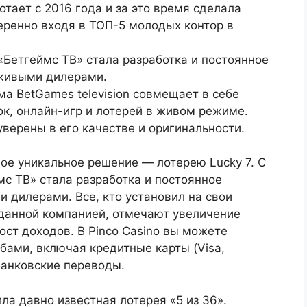
тает с 2016 года и за это время сделала
веренно входя в ТОП-5 молодых контор в
«Бетгеймс ТВ» стала разработка и постоянное
 живыми дилерами.
ма BetGames television совмещает в себе
ок, онлайн-игр и лотерей в живом режиме.
верены в его качестве и оригинальности.
ое уникальное решение — лотерею Lucky 7. С
с ТВ» стала разработка и постоянное
 дилерами. Все, кто установил на свои
 данной компанией, отмечают увеличение
рост доходов. В Pinco Casino вы можете
бами, включая кредитные карты (Visa,
банковские переводы.
ла давно известная лотерея «5 из 36».