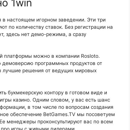
о 1win
я в настоящем игорном заведении. Эти три
ют по количеству ставок. Без регистрации на
т, здесь нет демо-режима, а сразу
й платформы можно в компании Rosloto.
ую демоверсию программных продуктов от
ны лучшие решения от ведущих мировых
ить букмекерскую контору в готовом виде и
игры казино. Одним словом, у вас есть шанс
нформации, в том числе по вопросам создания
мное обеспечение BetGames.TV мы посоветуем
. Ее менеджеры проконсультируют вас по всем
т про игры с живыми дилерами.