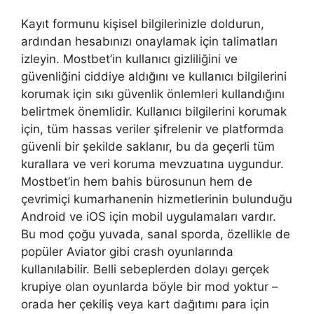
Kayıt formunu kişisel bilgilerinizle doldurun,
ardından hesabınızı onaylamak için talimatları
izleyin. Mostbet’in kullanıcı gizliliğini ve
güvenliğini ciddiye aldığını ve kullanıcı bilgilerini
korumak için sıkı güvenlik önlemleri kullandığını
belirtmek önemlidir. Kullanıcı bilgilerini korumak
için, tüm hassas veriler şifrelenir ve platformda
güvenli bir şekilde saklanır, bu da geçerli tüm
kurallara ve veri koruma mevzuatına uygundur.
Mostbet’in hem bahis bürosunun hem de
çevrimiçi kumarhanenin hizmetlerinin bulunduğu
Android ve iOS için mobil uygulamaları vardır.
Bu mod çoğu yuvada, sanal sporda, özellikle de
popüler Aviator gibi crash oyunlarında
kullanılabilir. Belli sebeplerden dolayı gerçek
krupiye olan oyunlarda böyle bir mod yoktur –
orada her çekiliş veya kart dağıtımı para için