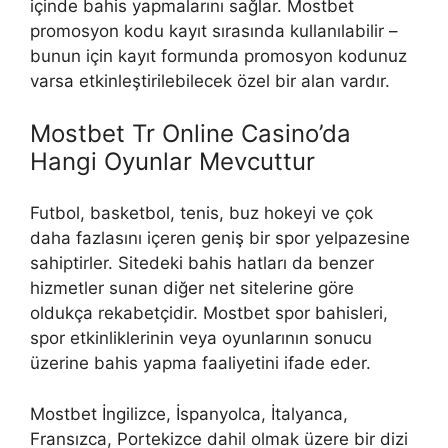
içinde bahis yapmalarını sağlar. Mostbet
promosyon kodu kayıt sırasında kullanılabilir –
bunun için kayıt formunda promosyon kodunuz
varsa etkinleştirilebilecek özel bir alan vardır.
Mostbet Tr Online Casino’da
Hangi Oyunlar Mevcuttur
Futbol, ​​basketbol, ​​tenis, buz hokeyi ve çok
daha fazlasını içeren geniş bir spor yelpazesine
sahiptirler. Sitedeki bahis hatları da benzer
hizmetler sunan diğer net sitelerine göre
oldukça rekabetçidir. Mostbet spor bahisleri,
spor etkinliklerinin veya oyunlarının sonucu
üzerine bahis yapma faaliyetini ifade eder.
Mostbet İngilizce, İspanyolca, İtalyanca,
Fransızca, Portekizce dahil olmak üzere bir dizi