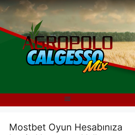
Mostbet Oyun Hesabınıza