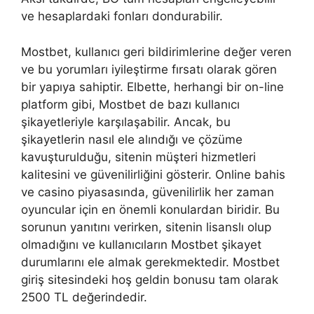
ve hesaplardaki fonları dondurabilir.
Mostbet, kullanıcı geri bildirimlerine değer veren
ve bu yorumları iyileştirme fırsatı olarak gören
bir yapıya sahiptir. Elbette, herhangi bir on-line
platform gibi, Mostbet de bazı kullanıcı
şikayetleriyle karşılaşabilir. Ancak, bu
şikayetlerin nasıl ele alındığı ve çözüme
kavuşturulduğu, sitenin müşteri hizmetleri
kalitesini ve güvenilirliğini gösterir. Online bahis
ve casino piyasasında, güvenilirlik her zaman
oyuncular için en önemli konulardan biridir. Bu
sorunun yanıtını verirken, sitenin lisanslı olup
olmadığını ve kullanıcıların Mostbet şikayet
durumlarını ele almak gerekmektedir. Mostbet
giriş sitesindeki hoş geldin bonusu tam olarak
2500 TL değerindedir.