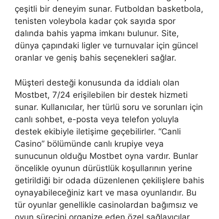
çeşitli bir deneyim sunar. Futboldan basketbola,
tenisten voleybola kadar çok sayıda spor
dalında bahis yapma imkanı bulunur. Site,
dünya çapındaki ligler ve turnuvalar için güncel
oranlar ve geniş bahis seçenekleri sağlar.
Müşteri desteği konusunda da iddialı olan
Mostbet, 7/24 erişilebilen bir destek hizmeti
sunar. Kullanıcılar, her türlü soru ve sorunları için
canlı sohbet, e-posta veya telefon yoluyla
destek ekibiyle iletişime geçebilirler. “Canli
Casino” bölümünde canlı krupiye veya
sunucunun olduğu Mostbet oyna vardır. Bunlar
öncelikle oyunun dürüstlük koşullarının yerine
getirildiği bir odada düzenlenen çekilişlere bahis
oynayabileceğiniz kart ve masa oyunlarıdır. Bu
tür oyunlar genellikle casinolardan bağımsız ve
oyun sürecini organize eden özel sağlayıcılar