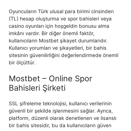
Oyuncuların Türk ulusal para birimi cinsinden
(TL) hesap oluşturma ve spor bahisleri veya
casino oyunları için hoşgeldin bonusu alma
imkânı vardır. Bir diğer önemli faktör,
kullanıcıların Mostbet şikayet durumlarıdır.
Kullanıcı yorumları ve şikayetleri, bir bahis
sitesinin güvenilirliğini değerlendirmede önemli
bir ölçüttür.
Mostbet – Online Spor
Bahisleri Şirketi
SSL şifreleme teknolojisi, kullanıcı verilerinin
güvenli bir şekilde işlenmesini sağlar. Ayrıca,
platform, düzenli olarak denetlenen ve lisanslı
bir bahis sitesidir, bu da kullanıcıların güven