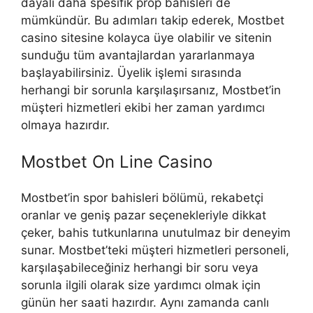
dayalı daha spesifik prop bahisleri de
mümkündür. Bu adımları takip ederek, Mostbet
casino sitesine kolayca üye olabilir ve sitenin
sunduğu tüm avantajlardan yararlanmaya
başlayabilirsiniz. Üyelik işlemi sırasında
herhangi bir sorunla karşılaşırsanız, Mostbet’in
müşteri hizmetleri ekibi her zaman yardımcı
olmaya hazırdır.
Mostbet On Line Casino
Mostbet’in spor bahisleri bölümü, rekabetçi
oranlar ve geniş pazar seçenekleriyle dikkat
çeker, bahis tutkunlarına unutulmaz bir deneyim
sunar. Mostbet’teki müşteri hizmetleri personeli,
karşılaşabileceğiniz herhangi bir soru veya
sorunla ilgili olarak size yardımcı olmak için
günün her saati hazırdır. Aynı zamanda canlı