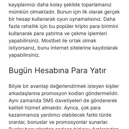
kayıplarınızı daha kolay şekilde toparlamanız
mümkün olmaktadır. Bunun için ilk olarak gerçek
bir hesap kullanarak oyun oynamalısınız. Daha
fazla rahatlık için bu popüler kripto para birimini
kullanarak para yatırma ve çekme işlemleri
yapabilirsiniz. Mostbet ile ortak olmak
istiyorsanız, bunu internet sitelerine kaydolarak
yapabilirsiniz.
Bugün Hesabına Para Yatır
Böyle bir avantajı değerlendirmek isteyen kişiler
arkadaşlarına promosyon kodları göndermelidir.
Aynı zamanda SMS davetiyeleri de göndererek
kaliteli hizmet almalıdır. Ayrıca, çok para
kazanmanıza yardımcı olabilecek farklı türde
oranlar, bonuslar ve promosyonlar sunarlar.