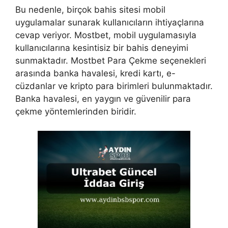
Bu nedenle, birçok bahis sitesi mobil
uygulamalar sunarak kullanıcıların ihtiyaçlarına
cevap veriyor. Mostbet, mobil uygulamasıyla
kullanıcılarına kesintisiz bir bahis deneyimi
sunmaktadır. Mostbet Para Çekme seçenekleri
arasında banka havalesi, kredi kartı, e-
cüzdanlar ve kripto para birimleri bulunmaktadır.
Banka havalesi, en yaygın ve güvenilir para
çekme yöntemlerinden biridir.