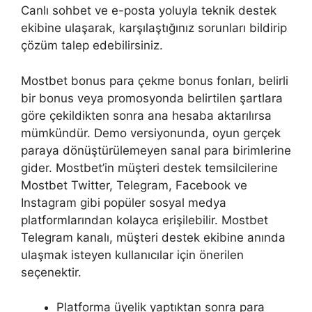
Canlı sohbet ve e-posta yoluyla teknik destek
ekibine ulaşarak, karşılaştığınız sorunları bildirip
çözüm talep edebilirsiniz.
Mostbet bonus para çekme bonus fonları, belirli
bir bonus veya promosyonda belirtilen şartlara
göre çekildikten sonra ana hesaba aktarılırsa
mümkündür. Demo versiyonunda, oyun gerçek
paraya dönüştürülemeyen sanal para birimlerine
gider. Mostbet’in müşteri destek temsilcilerine
Mostbet Twitter, Telegram, Facebook ve
Instagram gibi popüler sosyal medya
platformlarından kolayca erişilebilir. Mostbet
Telegram kanalı, müşteri destek ekibine anında
ulaşmak isteyen kullanıcılar için önerilen
seçenektir.
Platforma üyelik yaptıktan sonra para