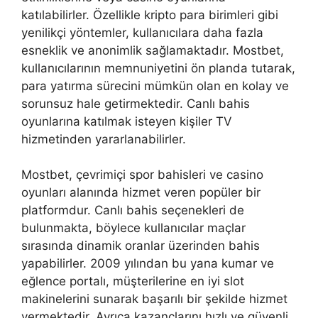
katılabilirler. Özellikle kripto para birimleri gibi
yenilikçi yöntemler, kullanıcılara daha fazla
esneklik ve anonimlik sağlamaktadır. Mostbet,
kullanıcılarının memnuniyetini ön planda tutarak,
para yatırma sürecini mümkün olan en kolay ve
sorunsuz hale getirmektedir. Canlı bahis
oyunlarına katılmak isteyen kişiler TV
hizmetinden yararlanabilirler.
Mostbet, çevrimiçi spor bahisleri ve casino
oyunları alanında hizmet veren popüler bir
platformdur. Canlı bahis seçenekleri de
bulunmakta, böylece kullanıcılar maçlar
sırasında dinamik oranlar üzerinden bahis
yapabilirler. 2009 yılından bu yana kumar ve
eğlence portalı, müşterilerine en iyi slot
makinelerini sunarak başarılı bir şekilde hizmet
vermektedir. Ayrıca kazançlarını hızlı ve güvenli