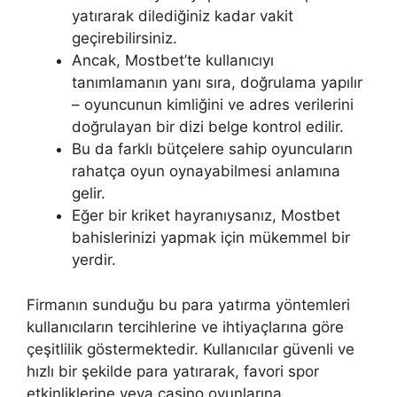
yatırarak dilediğiniz kadar vakit
geçirebilirsiniz.
Ancak, Mostbet’te kullanıcıyı
tanımlamanın yanı sıra, doğrulama yapılır
– oyuncunun kimliğini ve adres verilerini
doğrulayan bir dizi belge kontrol edilir.
Bu da farklı bütçelere sahip oyuncuların
rahatça oyun oynayabilmesi anlamına
gelir.
Eğer bir kriket hayranıysanız, Mostbet
bahislerinizi yapmak için mükemmel bir
yerdir.
Firmanın sunduğu bu para yatırma yöntemleri
kullanıcıların tercihlerine ve ihtiyaçlarına göre
çeşitlilik göstermektedir. Kullanıcılar güvenli ve
hızlı bir şekilde para yatırarak, favori spor
etkinliklerine veya casino oyunlarına