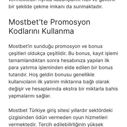
bir şekilde çekme imkanı da sunmaktadır.
Mostbet’te Promosyon
Kodlarını Kullanma
Mostbet’in sunduğu promosyon ve bonus
çeşitleri oldukça çeşitlidir. Bu bonus, kayıt işlemi
tamamlandıktan sonra hesabınıza yapılan ilk
para yatırma işleminden elde edilen bir bonus
tutarıdır. Hoş geldin bonusu genellikle
kullanıcıların ilk yatırım miktarına bağlı olarak
değişir ve hesaplarında ekstra bir miktarla bahis
yapmalarını sağlar.
Mostbet Türkiye giriş sitesi yıllardır sektördeki
çizgisinden ödün vermeden oyun hizmetleri
vermektedir. Tercih edilebilirliğinin yüksek