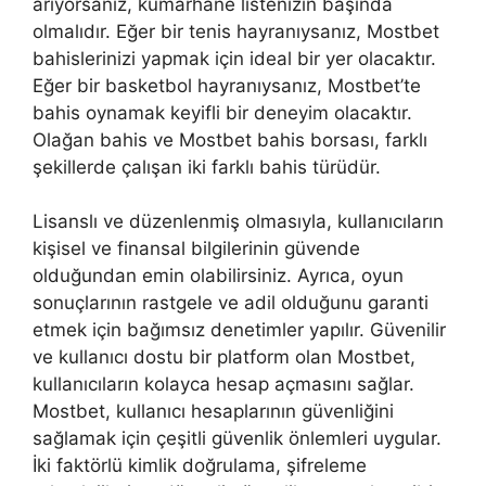
arıyorsanız, kumarhane listenizin başında
olmalıdır. Eğer bir tenis hayranıysanız, Mostbet
bahislerinizi yapmak için ideal bir yer olacaktır.
Eğer bir basketbol hayranıysanız, Mostbet’te
bahis oynamak keyifli bir deneyim olacaktır.
Olağan bahis ve Mostbet bahis borsası, farklı
şekillerde çalışan iki farklı bahis türüdür.
Lisanslı ve düzenlenmiş olmasıyla, kullanıcıların
kişisel ve finansal bilgilerinin güvende
olduğundan emin olabilirsiniz. Ayrıca, oyun
sonuçlarının rastgele ve adil olduğunu garanti
etmek için bağımsız denetimler yapılır. Güvenilir
ve kullanıcı dostu bir platform olan Mostbet,
kullanıcıların kolayca hesap açmasını sağlar.
Mostbet, kullanıcı hesaplarının güvenliğini
sağlamak için çeşitli güvenlik önlemleri uygular.
İki faktörlü kimlik doğrulama, şifreleme