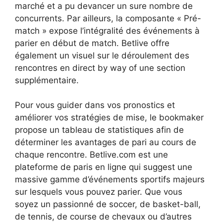
marché et a pu devancer un sure nombre de
concurrents. Par ailleurs, la composante « Pré-
match » expose l’intégralité des événements à
parier en début de match. Betlive offre
également un visuel sur le déroulement des
rencontres en direct by way of une section
supplémentaire.
Pour vous guider dans vos pronostics et
améliorer vos stratégies de mise, le bookmaker
propose un tableau de statistiques afin de
déterminer les avantages de pari au cours de
chaque rencontre. Betlive.com est une
plateforme de paris en ligne qui suggest une
massive gamme d’événements sportifs majeurs
sur lesquels vous pouvez parier. Que vous
soyez un passionné de soccer, de basket-ball,
de tennis, de course de chevaux ou d’autres