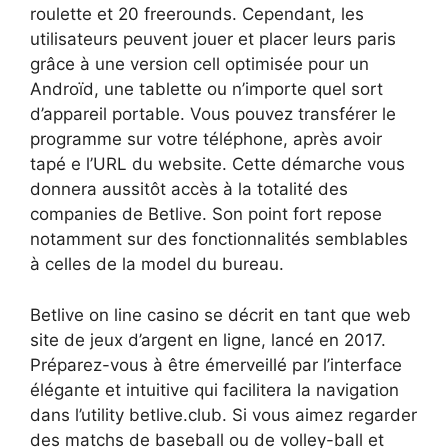
roulette et 20 freerounds. Cependant, les
utilisateurs peuvent jouer et placer leurs paris
grâce à une version cell optimisée pour un
Androïd, une tablette ou n’importe quel sort
d’appareil portable. Vous pouvez transférer le
programme sur votre téléphone, après avoir
tapé e l’URL du website. Cette démarche vous
donnera aussitôt accès à la totalité des
companies de Betlive. Son point fort repose
notamment sur des fonctionnalités semblables
à celles de la model du bureau.
Betlive on line casino se décrit en tant que web
site de jeux d’argent en ligne, lancé en 2017.
Préparez-vous à être émerveillé par l’interface
élégante et intuitive qui facilitera la navigation
dans l’utility betlive.club. Si vous aimez regarder
des matchs de baseball ou de volley-ball et