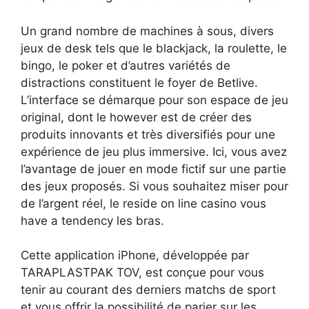
Un grand nombre de machines à sous, divers
jeux de desk tels que le blackjack, la roulette, le
bingo, le poker et d’autres variétés de
distractions constituent le foyer de Betlive.
L’interface se démarque pour son espace de jeu
original, dont le however est de créer des
produits innovants et très diversifiés pour une
expérience de jeu plus immersive. Ici, vous avez
l’avantage de jouer en mode fictif sur une partie
des jeux proposés. Si vous souhaitez miser pour
de l’argent réel, le reside on line casino vous
have a tendency les bras.
Cette application iPhone, développée par
TARAPLASTPAK TOV, est conçue pour vous
tenir au courant des derniers matchs de sport
et vous offrir la possibilité de parier sur les