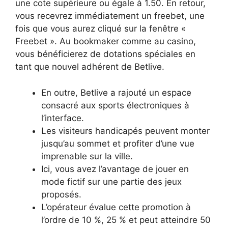
une cote supérieure ou égale à 1.50. En retour,
vous recevrez immédiatement un freebet, une
fois que vous aurez cliqué sur la fenêtre «
Freebet ». Au bookmaker comme au casino,
vous bénéficierez de dotations spéciales en
tant que nouvel adhérent de Betlive.
En outre, Betlive a rajouté un espace
consacré aux sports électroniques à
l’interface.
Les visiteurs handicapés peuvent monter
jusqu’au sommet et profiter d’une vue
imprenable sur la ville.
Ici, vous avez l’avantage de jouer en
mode fictif sur une partie des jeux
proposés.
L’opérateur évalue cette promotion à
l’ordre de 10 %, 25 % et peut atteindre 50