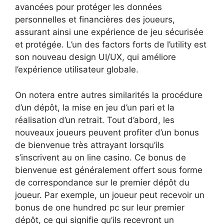
avancées pour protéger les données
personnelles et financières des joueurs,
assurant ainsi une expérience de jeu sécurisée
et protégée. L’un des factors forts de l’utility est
son nouveau design UI/UX, qui améliore
l’expérience utilisateur globale.
On notera entre autres similarités la procédure
d’un dépôt, la mise en jeu d’un pari et la
réalisation d’un retrait. Tout d’abord, les
nouveaux joueurs peuvent profiter d’un bonus
de bienvenue très attrayant lorsqu’ils
s’inscrivent au on line casino. Ce bonus de
bienvenue est généralement offert sous forme
de correspondance sur le premier dépôt du
joueur. Par exemple, un joueur peut recevoir un
bonus de one hundred pc sur leur premier
dépôt, ce qui signifie qu’ils recevront un