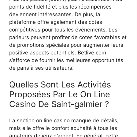
points de fidélité et plus les récompenses
deviennent intéressantes. De plus, la
plateforme offre également des cotes
compétitives pour tous les événements. Les
parieurs peuvent profiter de cotes favorables et
de promotions spéciales pour augmenter leurs
positive aspects potentiels. Betlive.com
s’efforce de fournir les meilleures opportunités
de paris à ses utilisateurs.
Quelles Sont Les Activités
Proposées Par Le On Line
Casino De Saint-galmier ?
La section on line casino manque de détails,
mais elle offre le confort souhaité à tous les
amateurs de jeux d’argent. En général, cette