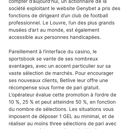
compter d’aujourd’hui, un actionnaire de la
société exploitant le website Genybet a pris des
fonctions de dirigeant d’un club de football
professionnel. Le Louvre, l’un des plus grands
musées d’art au monde, est également
accessible aux personnes handicapées.
Pareillement à l’interface du casino, le
sportsbook se vante de ses nombreux
avantages, avec un accent particulier sur sa
vaste sélection de marchés. Pour encourager
ses nouveaux clients, Betlive leur offre une
récompense sous forme de pari gratuit.
L’opérateur évalue cette promotion à l’ordre de
10 %, 25 % et peut atteindre 50 %, en fonction
du nombre de sélections. Les situations vous
imposent de déposer 1 GEL au minimal, et de
réaliser au moins three sélections de pari avec