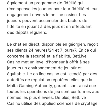
également un programme de fidélité qui
récompense les joueurs pour leur fidélité et leur
engagement envers le on line casino. Les
joueurs peuvent accumuler des factors de
fidélité en jouant à des jeux et en effectuant
des dépôts réguliers.
Le chat en direct, disponible en géorgien, reçoit
ses clients 24 heures/24 et 7 jours/7. En ce qui
concerne la sécurité et la fiabilité, BetLive
Casino met un level d’honneur à offrir à ses
joueurs un environnement de jeu sûr et
équitable. Le on line casino est licencié par des
autorités de régulation réputées telles que la
Malta Gaming Authority, garantissant ainsi que
toutes les opérations de jeu sont conformes aux
normes les plus élevées. De plus, BetLive
Casino utilise des applied sciences de cryptage