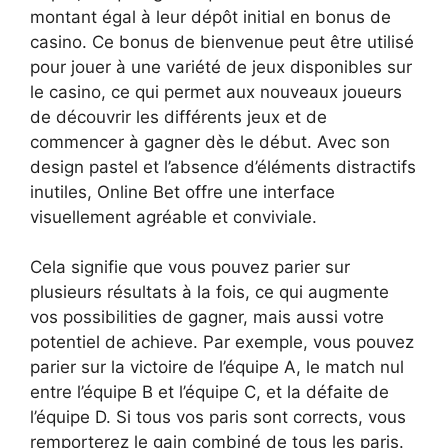
montant égal à leur dépôt initial en bonus de
casino. Ce bonus de bienvenue peut être utilisé
pour jouer à une variété de jeux disponibles sur
le casino, ce qui permet aux nouveaux joueurs
de découvrir les différents jeux et de
commencer à gagner dès le début. Avec son
design pastel et l’absence d’éléments distractifs
inutiles, Online Bet offre une interface
visuellement agréable et conviviale.
Cela signifie que vous pouvez parier sur
plusieurs résultats à la fois, ce qui augmente
vos possibilities de gagner, mais aussi votre
potentiel de achieve. Par exemple, vous pouvez
parier sur la victoire de l’équipe A, le match nul
entre l’équipe B et l’équipe C, et la défaite de
l’équipe D. Si tous vos paris sont corrects, vous
remporterez le gain combiné de tous les paris.