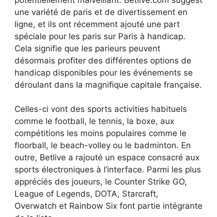
une variété de paris et de divertissement en
ligne, et ils ont récemment ajouté une part
spéciale pour les paris sur Paris à handicap.
Cela signifie que les parieurs peuvent
désormais profiter des différentes options de
handicap disponibles pour les événements se
déroulant dans la magnifique capitale française.
Celles-ci vont des sports activities habituels
comme le football, le tennis, la boxe, aux
compétitions les moins populaires comme le
floorball, le beach-volley ou le badminton. En
outre, Betlive a rajouté un espace consacré aux
sports électroniques à l’interface. Parmi les plus
appréciés des joueurs, le Counter Strike GO,
League of Legends, DOTA, Starcraft,
Overwatch et Rainbow Six font partie intégrante