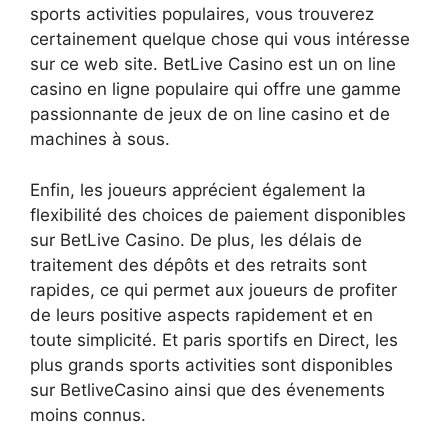
sports activities populaires, vous trouverez
certainement quelque chose qui vous intéresse
sur ce web site. BetLive Casino est un on line
casino en ligne populaire qui offre une gamme
passionnante de jeux de on line casino et de
machines à sous.
Enfin, les joueurs apprécient également la
flexibilité des choices de paiement disponibles
sur BetLive Casino. De plus, les délais de
traitement des dépôts et des retraits sont
rapides, ce qui permet aux joueurs de profiter
de leurs positive aspects rapidement et en
toute simplicité. Et paris sportifs en Direct, les
plus grands sports activities sont disponibles
sur BetliveCasino ainsi que des évenements
moins connus.