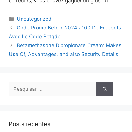
correctes, vous pouvez gagner un gros lot.
Uncategorized
Code Promo Betclic 2024 : 100 De Freebets
Avec Le Code Betgdp
Betamethasone Dipropionate Cream: Makes
Use Of, Advantages, and also Security Details
Posts recentes