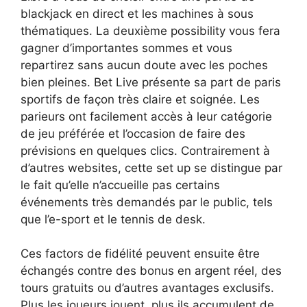
blackjack en direct et les machines à sous
thématiques. La deuxième possibility vous fera
gagner d’importantes sommes et vous
repartirez sans aucun doute avec les poches
bien pleines. Bet Live présente sa part de paris
sportifs de façon très claire et soignée. Les
parieurs ont facilement accès à leur catégorie
de jeu préférée et l’occasion de faire des
prévisions en quelques clics. Contrairement à
d’autres websites, cette set up se distingue par
le fait qu’elle n’accueille pas certains
événements très demandés par le public, tels
que l’e-sport et le tennis de desk.
Ces factors de fidélité peuvent ensuite être
échangés contre des bonus en argent réel, des
tours gratuits ou d’autres avantages exclusifs.
Plus les joueurs jouent, plus ils accumulent de