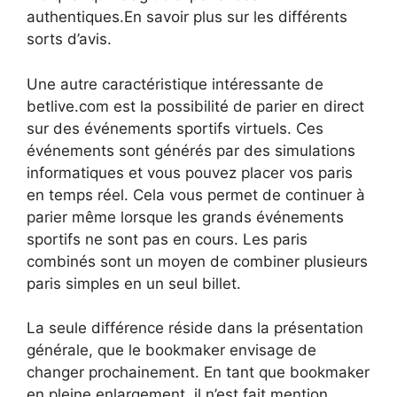
authentiques.En savoir plus sur les différents
sorts d’avis.
Une autre caractéristique intéressante de
betlive.com est la possibilité de parier en direct
sur des événements sportifs virtuels. Ces
événements sont générés par des simulations
informatiques et vous pouvez placer vos paris
en temps réel. Cela vous permet de continuer à
parier même lorsque les grands événements
sportifs ne sont pas en cours. Les paris
combinés sont un moyen de combiner plusieurs
paris simples en un seul billet.
La seule différence réside dans la présentation
générale, que le bookmaker envisage de
changer prochainement. En tant que bookmaker
en pleine enlargement, il n’est fait mention