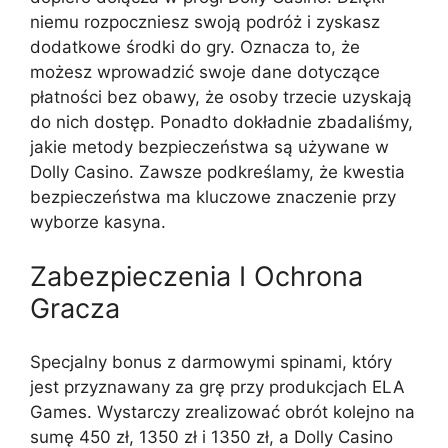
niemu rozpoczniesz swoją podróż i zyskasz
dodatkowe środki do gry. Oznacza to, że
możesz wprowadzić swoje dane dotyczące
płatności bez obawy, że osoby trzecie uzyskają
do nich dostęp. Ponadto dokładnie zbadaliśmy,
jakie metody bezpieczeństwa są używane w
Dolly Casino. Zawsze podkreślamy, że kwestia
bezpieczeństwa ma kluczowe znaczenie przy
wyborze kasyna.
Zabezpieczenia I Ochrona
Gracza
Specjalny bonus z darmowymi spinami, który
jest przyznawany za grę przy produkcjach ELA
Games. Wystarczy zrealizować obrót kolejno na
sumę 450 zł, 1350 zł i 1350 zł, a Dolly Casino