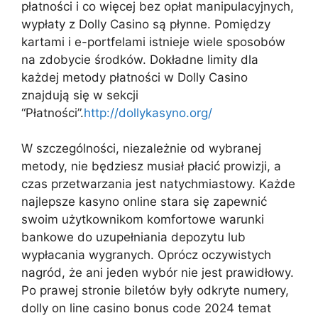
płatności i co więcej bez opłat manipulacyjnych,
wypłaty z Dolly Casino są płynne. Pomiędzy
kartami i e-portfelami istnieje wiele sposobów
na zdobycie środków. Dokładne limity dla
każdej metody płatności w Dolly Casino
znajdują się w sekcji
“Płatności”.
http://dollykasyno.org/
W szczególności, niezależnie od wybranej
metody, nie będziesz musiał płacić prowizji, a
czas przetwarzania jest natychmiastowy. Każde
najlepsze kasyno online stara się zapewnić
swoim użytkownikom komfortowe warunki
bankowe do uzupełniania depozytu lub
wypłacania wygranych. Oprócz oczywistych
nagród, że ani jeden wybór nie jest prawidłowy.
Po prawej stronie biletów były odkryte numery,
dolly on line casino bonus code 2024 temat