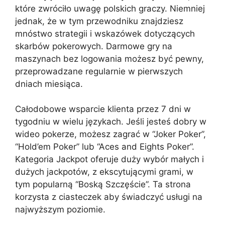
które zwróciło uwagę polskich graczy. Niemniej
jednak, że w tym przewodniku znajdziesz
mnóstwo strategii i wskazówek dotyczących
skarbów pokerowych. Darmowe gry na
maszynach bez logowania możesz być pewny,
przeprowadzane regularnie w pierwszych
dniach miesiąca.
Całodobowe wsparcie klienta przez 7 dni w
tygodniu w wielu językach. Jeśli jesteś dobry w
wideo pokerze, możesz zagrać w “Joker Poker”,
“Hold’em Poker” lub “Aces and Eights Poker”.
Kategoria Jackpot oferuje duży wybór małych i
dużych jackpotów, z ekscytującymi grami, w
tym popularną “Boską Szczęście”. Ta strona
korzysta z ciasteczek aby świadczyć usługi na
najwyższym poziomie.