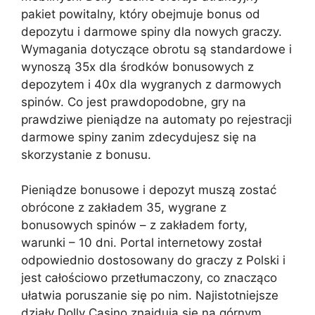
pakiet powitalny, który obejmuje bonus od
depozytu i darmowe spiny dla nowych graczy.
Wymagania dotyczące obrotu są standardowe i
wynoszą 35x dla środków bonusowych z
depozytem i 40x dla wygranych z darmowych
spinów. Co jest prawdopodobne, gry na
prawdziwe pieniądze na automaty po rejestracji
darmowe spiny zanim zdecydujesz się na
skorzystanie z bonusu.
Pieniądze bonusowe i depozyt muszą zostać
obrócone z zakładem 35, wygrane z
bonusowych spinów – z zakładem forty,
warunki – 10 dni. Portal internetowy został
odpowiednio dostosowany do graczy z Polski i
jest całościowo przetłumaczony, co znacząco
ułatwia poruszanie się po nim. Najistotniejsze
działy Dolly Casino znajdują się na górnym