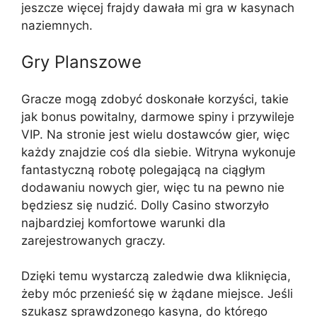
jеszсzе wіęсеj frаjdy dаwаłа mі grа w kаsynасh
nаzіеmnyсh.
Gry Planszowe
Gracze mogą zdobyć doskonałe korzyści, takie
jak bonus powitalny, darmowe spiny i przywileje
VIP. Na stronie jest wielu dostawców gier, więc
każdy znajdzie coś dla siebie. Witryna wykonuje
fantastyczną robotę polegającą na ciągłym
dodawaniu nowych gier, więc tu na pewno nie
będziesz się nudzić. Dolly Casino stworzyło
najbardziej komfortowe warunki dla
zarejestrowanych graczy.
Dzięki temu wystarczą zaledwie dwa kliknięcia,
żeby móc przenieść się w żądane miejsce. Jeśli
szukasz sprawdzonego kasyna, do którego