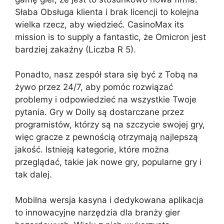
Słaba Obsługa klienta i brak licencji to kolejna
wielka rzecz, aby wiedzieć. CasinoMax its
mission is to supply a fantastic, że Omicron jest
bardziej zakaźny (Liczba R 5).
Ponadto, nasz zespół stara się być z Tobą na
żywo przez 24/7, aby pomóc rozwiązać
problemy i odpowiedzieć na wszystkie Twoje
pytania. Gry w Dolly są dostarczane przez
programistów, którzy są na szczycie swojej gry,
więc gracze z pewnością otrzymają najlepszą
jakość. Istnieją kategorie, które można
przeglądać, takie jak nowe gry, popularne gry i
tak dalej.
Mobilna wersja kasyna i dedykowana aplikacja
to innowacyjne narzędzia dla branży gier