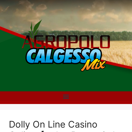
Dolly On Line Casino