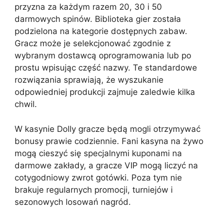
przyzna za każdym razem 20, 30 i 50
darmowych spinów. Biblioteka gier została
podzielona na kategorie dostępnych zabaw.
Gracz może je selekcjonować zgodnie z
wybranym dostawcą oprogramowania lub po
prostu wpisując część nazwy. Te standardowe
rozwiązania sprawiają, że wyszukanie
odpowiedniej produkcji zajmuje zaledwie kilka
chwil.
W kasynie Dolly gracze będą mogli otrzymywać
bonusy prawie codziennie. Fani kasyna na żywo
mogą cieszyć się specjalnymi kuponami na
darmowe zakłady, a gracze VIP mogą liczyć na
cotygodniowy zwrot gotówki. Poza tym nie
brakuje regularnych promocji, turniejów i
sezonowych losowań nagród.