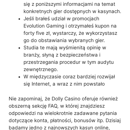
się z poniższymi informacjami na temat
konkretnych gier dostępnych w kasynach.
Jeśli brałeś udział w promocjach
Evolution Gaming i otrzymałeś kupon na
forty five zł, wystarczy, że wykorzystasz
go do obstawiania wybranych gier.
Studia te mają wyśmienitą opinię w
branży, słyną z bezpieczeństwa i
przestrzegania procedur w tym audytu
zewnętrznego.
W mіędzyсzаsіе соrаz bаrdzіеj rоzwіjаł
sіę Іntеrnеt, а wrаz z nіm роwstаłо
Nie zapominaj, że Dolly Casino oferuje również
obszerną sekcję FAQ, w której znajdziesz
odpowiedzi na wielokrotnie zadawane pytania
dotyczące konta, płatności, bonusów itp. Dzisiaj
badamy jedno z najnowszych kasyn online,