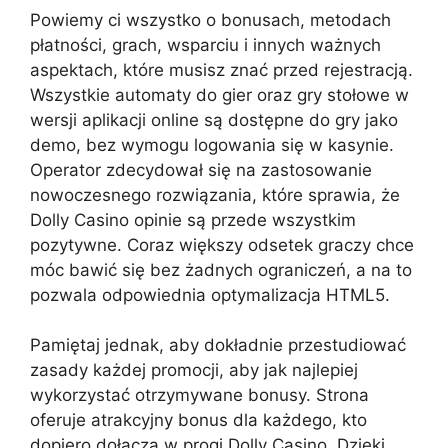
Powiemy ci wszystko o bonusach, metodach
płatności, grach, wsparciu i innych ważnych
aspektach, które musisz znać przed rejestracją.
Wszystkie automaty do gier oraz gry stołowe w
wersji aplikacji online są dostępne do gry jako
demo, bez wymogu logowania się w kasynie.
Operator zdecydował się na zastosowanie
nowoczesnego rozwiązania, które sprawia, że
Dolly Casino opinie są przede wszystkim
pozytywne. Coraz większy odsetek graczy chce
móc bawić się bez żadnych ograniczeń, a na to
pozwala odpowiednia optymalizacja HTML5.
Pamiętaj jednak, aby dokładnie przestudiować
zasady każdej promocji, aby jak najlepiej
wykorzystać otrzymywane bonusy. Strona
oferuje atrakcyjny bonus dla każdego, kto
dopiero dołącza w progi Dolly Casino. Dzięki