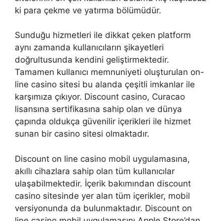
ki para çekme ve yatırma bölümüdür.
Sunduğu hizmetleri ile dikkat çeken platform
aynı zamanda kullanıcıların şikayetleri
doğrultusunda kendini geliştirmektedir.
Tamamen kullanıcı memnuniyeti oluşturulan on-
line casino sitesi bu alanda çeşitli imkanlar ile
karşımıza çıkıyor. Discount casino, Curacao
lisansına sertifikasına sahip olan ve dünya
çapında oldukça güvenilir içerikleri ile hizmet
sunan bir casino sitesi olmaktadır.
Discount on line casino mobil uygulamasına,
akıllı cihazlara sahip olan tüm kullanıcılar
ulaşabilmektedir. İçerik bakımından discount
casino sitesinde yer alan tüm içerikler, mobil
versiyonunda da bulunmaktadır. Discount on
line casino mobil uygulamasını Apple Store’dan