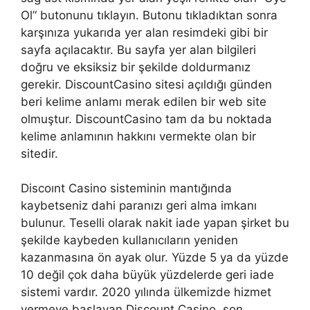
Ol’‘ butonunu tıklayın. Butonu tıkladıktan sonra
karşınıza yukarıda yer alan resimdeki gibi bir
sayfa açılacaktır. Bu sayfa yer alan bilgileri
doğru ve eksiksiz bir şekilde doldurmanız
gerekir. DiscountCasino sitesi açıldığı günden
beri kelime anlamı merak edilen bir web site
olmuştur. DiscountCasino tam da bu noktada
kelime anlamının hakkını vermekte olan bir
sitedir.
Discoınt Casino sisteminin mantığında
kaybetseniz dahi paranızı geri alma imkanı
bulunur. Teselli olarak nakit iade yapan şirket bu
şekilde kaybeden kullanıcıların yeniden
kazanmasına ön ayak olur. Yüzde 5 ya da yüzde
10 değil çok daha büyük yüzdelerde geri iade
sistemi vardır. 2020 yılında ülkemizde hizmet
vermeye başlayan Discount Casino, son