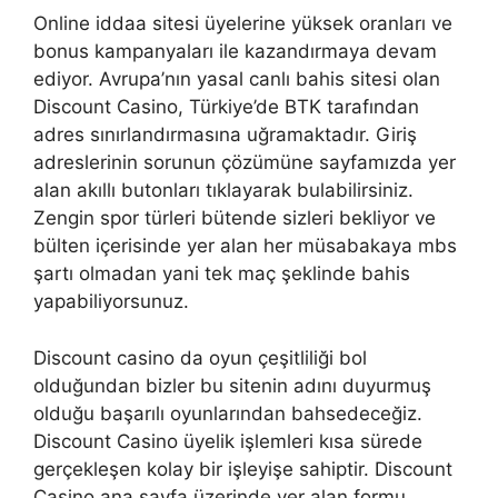
Online iddaa sitesi üyelerine yüksek oranları ve
bonus kampanyaları ile kazandırmaya devam
ediyor. Avrupa’nın yasal canlı bahis sitesi olan
Discount Casino, Türkiye’de BTK tarafından
adres sınırlandırmasına uğramaktadır. Giriş
adreslerinin sorunun çözümüne sayfamızda yer
alan akıllı butonları tıklayarak bulabilirsiniz.
Zengin spor türleri bütende sizleri bekliyor ve
bülten içerisinde yer alan her müsabakaya mbs
şartı olmadan yani tek maç şeklinde bahis
yapabiliyorsunuz.
Discount casino da oyun çeşitliliği bol
olduğundan bizler bu sitenin adını duyurmuş
olduğu başarılı oyunlarından bahsedeceğiz.
Discount Casino üyelik işlemleri kısa sürede
gerçekleşen kolay bir işleyişe sahiptir. Discount
Casino ana sayfa üzerinde yer alan formu