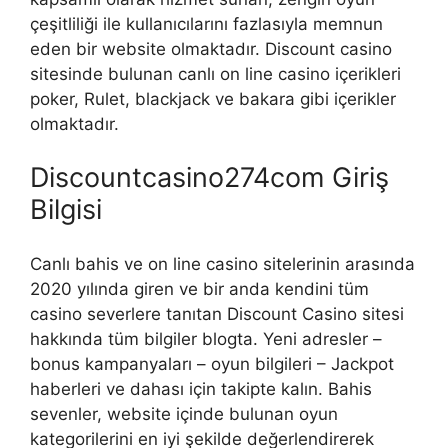
çeşitliliği ile kullanıcılarını fazlasıyla memnun
eden bir website olmaktadır. Discount casino
sitesinde bulunan canlı on line casino içerikleri
poker, Rulet, blackjack ve bakara gibi içerikler
olmaktadır.
Discountcasino274com Giriş
Bilgisi
Canlı bahis ve on line casino sitelerinin arasında
2020 yılında giren ve bir anda kendini tüm
casino severlere tanıtan Discount Casino sitesi
hakkında tüm bilgiler blogta. Yeni adresler –
bonus kampanyaları – oyun bilgileri – Jackpot
haberleri ve dahası için takipte kalın. Bahis
sevenler, website içinde bulunan oyun
kategorilerini en iyi şekilde değerlendirerek