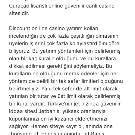
Curaçao lisanslı online güvenilir canlı casino
sitesidir.
Discount on line casino yatırım kolları
incelendiğin de çok fazla çeşitliliğin olmasının
üyelerin işlerini çok fazla kolaylaştırdığını göre
biliyoruz. Bu yatırım yöntemleri için belirlenmiş
olan bir kaç kuralın olduğunu ve bu kurallara
dikkat edilmesi gerektiğini söylemeliyiz. Bu
kuralların ne olduğunu merak edenler için her
yöntem de belirli bir tek sefer limitleri olduğunu
belirtmeliyiz. Yani tek sefer de alt limit olarak
yatırılan bir tutar ve üst limit olarak belirlenmiş
bir kural vardır. Türkiye’nin jet hızında güvenilir
iddaa sitesi Jetbahis, yüksek oranlarıyla
kuponlarınızı en iyi kazancı elde etmenizi
sağlıyor. Hemen siteye kayıt ol, anında one
thousand TL bonusun anında Jet Bahis