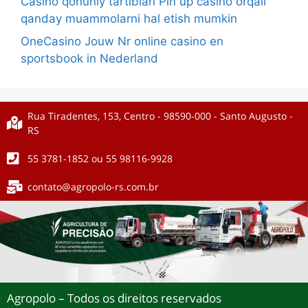
Casino qonuniy tartiblari Pin up casino orqali
qanday muammolarni hal etish mumkin
OneCasino Jouw Nr online casino en
sportsbook in Nederland
Rua Tiradentes, 153, Centro - 98590-000 - Santo Augusto -
RS
55 3781-1852 ou 55 98116-9928
contato@agropolo-rs.com.br
Agropolo – Todos os direitos reservados