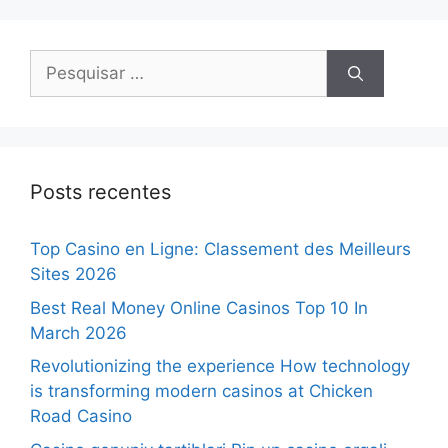
Posts recentes
Top Casino en Ligne: Classement des Meilleurs
Sites 2026
Best Real Money Online Casinos Top 10 In
March 2026
Revolutionizing the experience How technology
is transforming modern casinos at Chicken
Road Casino