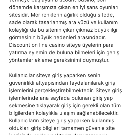
dönemde karşımıza çıkan en iyi şans oyunları
sitesidir. Mor renklerin ağırlık olduğu sitede,
sade olarak tasarlanmış ara yüzü ve kullanım
kolaylığı da bu sitenin çıkar çıkmaz büyük ilgi
görmesinin büyük nedenleri arasındadır.
Discount on line casino siteye üyelerin para
yatırma eylemin de buluna bilmeleri için geniş
yöntemler ekleme gereksinimi duymuştur.
Kullanıcılar siteye giriş yaparken senin
güvenirlikli altyapısından faydalanılarak giriş
işlemlerini gerçekleştirebilmektedir. Siteye giriş
işlemlerinde ana sayfada bulunan giriş yap
sekmesine tıklayarak giriş için gerekli olan tüm
bilgilerden kolaylıkla ulaşım sağlanabilecektir.
Kullanıcıların siteye giriş yaparken kullanmış
oldukları giriş bilgileri tamamen güvenle site