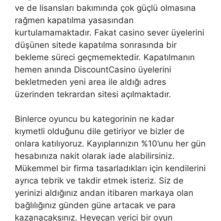
ve de lisansları bakımında çok güçlü olmasına
rağmen kapatılma yasasından
kurtulamamaktadır. Fakat casino sever üyelerini
düşünen sitede kapatılma sonrasında bir
bekleme süreci geçmemektedir. Kapatılmanın
hemen anında DiscountCasino üyelerini
bekletmeden yeni area ile aldığı adres
üzerinden tekrardan sitesi açılmaktadır.
Binlerce oyuncu bu kategorinin ne kadar
kıymetli olduğunu dile getiriyor ve bizler de
onlara katılıyoruz. Kayıplarınızın %10’unu her gün
hesabınıza nakit olarak iade alabilirsiniz.
Mükemmel bir firma tasarladıkları için kendilerini
ayrıca tebrik ve takdir etmek isteriz. Siz de
yerinizi aldığınız andan itibaren markaya olan
bağlılığınız günden güne artacak ve para
kazanacaksınız. Heyecan verici bir oyun