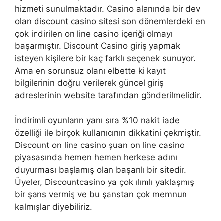
hizmeti sunulmaktadır. Casino alanında bir dev
olan discount casino sitesi son dönemlerdeki en
çok indirilen on line casino içeriği olmayı
başarmıştır. Discount Casino giriş yapmak
isteyen kişilere bir kaç farklı seçenek sunuyor.
Ama en sorunsuz olanı elbette ki kayıt
bilgilerinin doğru verilerek güncel giriş
adreslerinin website tarafından gönderilmelidir.
İndirimli oyunların yanı sıra %10 nakit iade
özelliği ile birçok kullanıcının dikkatini çekmiştir.
Discount on line casino şuan on line casino
piyasasında hemen hemen herkese adını
duyurması başlamış olan başarılı bir sitedir.
Üyeler, Discountcasino ya çok ılımlı yaklaşmış
bir şans vermiş ve bu şanstan çok memnun
kalmışlar diyebiliriz.