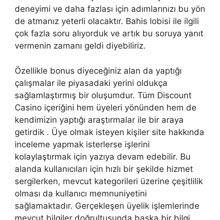
deneyimi ve daha fazlası için adımlarınızı bu yön
de atmanız yeterli olacaktır. Bahis lobisi ile ilgili
çok fazla soru alıyorduk ve artık bu soruya yanıt
vermenin zamanı geldi diyebiliriz.
Özellikle bonus diyeceğiniz alan da yaptığı
çalışmalar ile piyasadaki yerini oldukça
sağlamlaştırmış bir oluşumdur. Tüm Discount
Casino içeriğini hem üyeleri yönünden hem de
kendimizin yaptığı araştırmalar ile bir araya
getirdik . Üye olmak isteyen kişiler site hakkında
inceleme yapmak isterlerse işlerini
kolaylaştırmak için yazıya devam edebilir. Bu
alanda kullanıcıları için hızlı bir şekilde hizmet
sergilerken, mevcut kategorileri üzerine çeşitlilik
olması da kullanıcı memnuniyetini
sağlamaktadır. Gerçekleşen üyelik işlemlerinde
mevcut bilgiler doğrultusunda başka bir bilgi