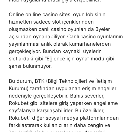
Online on line casino sitesi oyun lobisinin
hizmetleri sadece slot içeriklerinden
oluşmazken canlı casino oyunları da üyeler
açısından oynanabiliyor. Canlı casino oyunlarının
yayınlanması anlık olarak kumarhanelerden
gerçekleşiyor. Bundan kaynaklı üyelerin
slotlardaki gibi “Eğlence için oyna” modu gibi
şansı bulunmuyor.
Bu durum, BTK (Bilgi Teknolojileri ve İletişim
Kurumu) tarafından uygulanan erişim engelleri
nedeniyle gerçekleşebilir. Bahis severler,
Rokubet gibi sitelere giriş yaparken engelleme
sayfalarıyla karşılaşabilirler. Bu özellikler,
Rokubet’i diğer sosyal medya platformlarından
farklılaştırarak kullanıcıların daha zengin ve