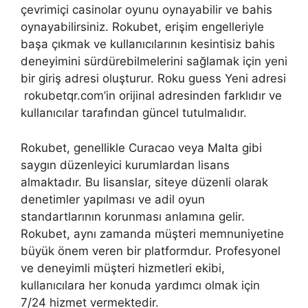
çevrimiçi casinolar oyunu oynayabilir ve bahis
oynayabilirsiniz. Rokubet, erişim engelleriyle
başa çıkmak ve kullanıcılarının kesintisiz bahis
deneyimini sürdürebilmelerini sağlamak için yeni
bir giriş adresi oluşturur. Roku guess Yeni adresi
rokubetqr.com’in orijinal adresinden farklıdır ve
kullanıcılar tarafından güncel tutulmalıdır.
Rokubet, genellikle Curacao veya Malta gibi
saygın düzenleyici kurumlardan lisans
almaktadır. Bu lisanslar, siteye düzenli olarak
denetimler yapılması ve adil oyun
standartlarının korunması anlamına gelir.
Rokubet, aynı zamanda müşteri memnuniyetine
büyük önem veren bir platformdur. Profesyonel
ve deneyimli müşteri hizmetleri ekibi,
kullanıcılara her konuda yardımcı olmak için
7/24 hizmet vermektedir.