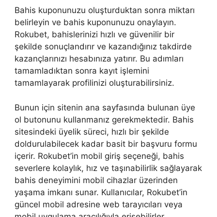
Bahis kuponunuzu oluşturduktan sonra miktarı
belirleyin ve bahis kuponunuzu onaylayın.
Rokubet, bahislerinizi hızlı ve güvenilir bir
şekilde sonuçlandırır ve kazandığınız takdirde
kazançlarınızı hesabınıza yatırır. Bu adımları
tamamladıktan sonra kayıt işlemini
tamamlayarak profilinizi oluşturabilirsiniz.
Bunun için sitenin ana sayfasında bulunan üye
ol butonunu kullanmanız gerekmektedir. Bahis
sitesindeki üyelik süreci, hızlı bir şekilde
doldurulabilecek kadar basit bir başvuru formu
içerir. Rokubet’in mobil giriş seçeneği, bahis
severlere kolaylık, hız ve taşınabilirlik sağlayarak
bahis deneyimini mobil cihazlar üzerinden
yaşama imkanı sunar. Kullanıcılar, Rokubet’in
güncel mobil adresine web tarayıcıları veya
mobil uygulama aracılığıyla erişebilirler.