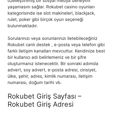
özelleştirilmiş bir sosyal medya deneyimi
yaşamasını sağlar. Rokubet casino oyunları
kategorisinde ise slot makineleri, blackjack,
rulet, poker gibi birçok oyun seçeneği
bulunmaktadır.
Sorularınızı veya sorunlarınızı iletebileceğiniz
Rokubet canlı destek , e-posta veya telefon gibi
farklı iletişim kanalları mevcuttur. Kendinize best
bir kullanıcı adı belirlemeniz ve bir şifre
oluşturmanız istenecektir. Bir sonraki adımda
advert, soy advert, e-posta adresi, cinsiyet,
ülke, şehir, adres, kimlik numarası, iletişim
numarası, doğum tarihi vb.
Rokubet Giriş Sayfası –
Rokubet Giriş Adresi