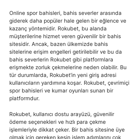
Online spor bahisleri, bahis severler arasında
giderek daha popüler hale gelen bir eğlence ve
kazanç yöntemidir. Rokubet, bu alanda
müşterilerine hizmet veren güvenilir bir bahis
sitesidir. Ancak, bazen ülkemizde bahis
sitelerine erişim engelleri getirilebilir ve bu da
bahis severlerin Rokubet gibi platformlara
erişmekte zorluk çekmelerine neden olabilir. Bu
tür durumlarda, Rokubet’in yeni giriş adresi
kullanıcıların yardımına koşar. Rokubet, çevrimiçi
spor bahisleri ve kumar oyunları sunan bir
platformdur.
Rokubet, kullanıcı dostu arayüzü, güvenilir
ödeme seçenekleri ve hızlı para çekme
işlemleriyle dikkat çeker. Bir bahis sitesine üye
olmak için gereken kesin işlem adımlarını çok