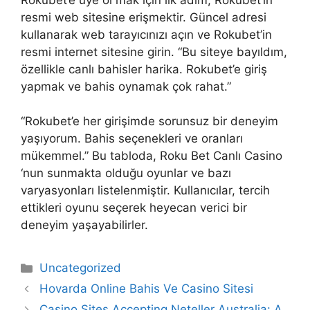
resmi web sitesine erişmektir. Güncel adresi
kullanarak web tarayıcınızı açın ve Rokubet’in
resmi internet sitesine girin. “Bu siteye bayıldım,
özellikle canlı bahisler harika. Rokubet’e giriş
yapmak ve bahis oynamak çok rahat.”
“Rokubet’e her girişimde sorunsuz bir deneyim
yaşıyorum. Bahis seçenekleri ve oranları
mükemmel.” Bu tabloda, Roku Bet Canlı Casino
‘nun sunmakta olduğu oyunlar ve bazı
varyasyonları listelenmiştir. Kullanıcılar, tercih
ettikleri oyunu seçerek heyecan verici bir
deneyim yaşayabilirler.
Uncategorized
Hovarda Online Bahis Ve Casino Sitesi
Casino Sites Accepting Neteller Australia: A