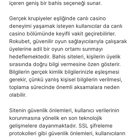
içeren geniş bir bahis seçeneği sunar.
Gerçek krupiyeler eşliğinde canlı casino
deneyimi yaşamak isteyen kullanıcılar da canlı
casino bölümünde keyifli vakit geçirebilirler.
Rokubet, güvenilir oyun sağlayıcılarıyla çalışarak
üyelerine adil bir oyun ortamı sunmayı
hedeflemektedir. Bahis siteleri, kişilerin üyelik
sırasında doğru bilgi vermesine özen gösterir.
Bilgilerin gerçek kimlik bilgilerinizle eşleşmesi
gerekir, çünkü yanlış kişisel bilgilerin verilmesi,
toplama sürecinde önemli aksamalara neden
olabilir.
Sitenin güvenlik önlemleri, kullanıcı verilerinin
korunmasına yönelik en son teknolojik
gelişmelere dayanmaktadır. SSL şifreleme
protokolleri gibi güvenlik önlemleri, kullanıcıların