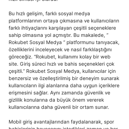
Bu hızlı gelişim, farklı sosyal medya
platformlarının ortaya çıkmasına ve kullanıcıların
farklı ihtiyaçlarını karşılayan çeşitli seçeneklere
sahip olmasına yol açmıştır. Bu makalede, ”
Rokubet Sosyal Medya ” platformunu tanıyacak,
özelliklerini inceleyecek ve nasıl farklılaştığını
göreceğiz. “Rokubet, kullanımı kolay bir web
site. Giriş süreci hızlı ve bahis seçenekleri çok
çeşitli.” Rokubet Sosyal Medya, kullanıcılar için
benzersiz ve özelleştirilmiş bir deneyim sunarak
kullanıcıların ilgi alanlarına daha uygun içeriklere
erişmesini sağlar. Aynı zamanda güvenlik ve
gizlilik konularına da büyük önem vererek
kullanıcılarına daha güvenli bir ortam sunar.
Mobil giriş avantajlarından faydalanarak, spor
bahislerinin heyecanını istedikleri zaman ve her