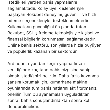
istedikleri yerden bahis yapmalarını
sağlamaktadır. Kolay üyelik işlemleriyle
başlayan Rokubet deneyimi, güvenilir ve hızlı
ödeme seçenekleriyle desteklenmektedir.
Kullanıcıların güvenliğini ön planda tutan
Rokubet, SSL şifreleme teknolojisiyle kişisel ve
finansal bilgilerin korunmasını sağlamaktadır.
Online bahis sektörü, son yıllarda hızla büyüyen
ve popülerlik kazanan bir sektördür.
Ardından, oyundan seçim yapma fırsatı
verildiğinde kaç tane bahis çizgisine sahip
olmak istediğinizi belirtin. Daha fazla kazanma
şansını korumak için, kumarhane makine
oyunlarında tüm bahis hatlarını aktif tutmanız
önerilir. Tüm bu ayarlamaları uyguladıktan
sonra, bahis sonuçlandırıldıktan sonra kol
döndürülmelidir.