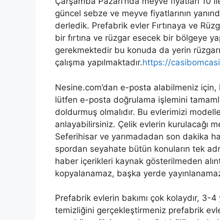
Çarşamba Pazarı’nda meyve fiyatları 10 il
güncel sebze ve meyve fiyatlarının yanından 
derledik. Prefabrik evler Fırtınaya ve Rüz
bir fırtına ve rüzgar esecek bir bölgeye 
gerekmektedir bu konuda da yerin rüzgarını
çalışma yapılmaktadır.
https://casibomcas
Nesine.com’dan e-posta alabilmeniz için, k
lütfen e-posta doğrulama işlemini tamamlay
doldurmuş olmalıdır. Bu evlerimizi modeller
anlayabilirsiniz. Çelik evlerin kurulacağı m
Seferihisar ve yarımadadan son dakika hab
spordan seyahate bütün konuların tek adr
haber içerikleri kaynak gösterilmeden alınt
kopyalanamaz, başka yerde yayınlanama
Prefabrik evlerin bakımı çok kolaydır, 3-4 
temizliğini gerçekleştirmeniz prefabrik evler