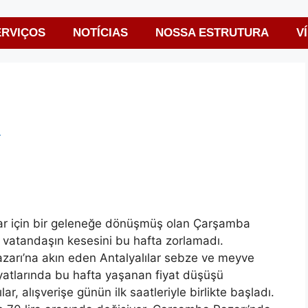
ERVIÇOS
NOTÍCIAS
NOSSA ESTRUTURA
V
r
lar için bir geleneğe dönüşmüş olan Çarşamba
i vatandaşın kesesini bu hafta zorlamadı.
zarı’na akın eden Antalyalılar sebze ve meyve
fiyatlarında bu hafta yaşanan fiyat düşüşü
r, alışverişe günün ilk saatleriyle birlikte başladı.