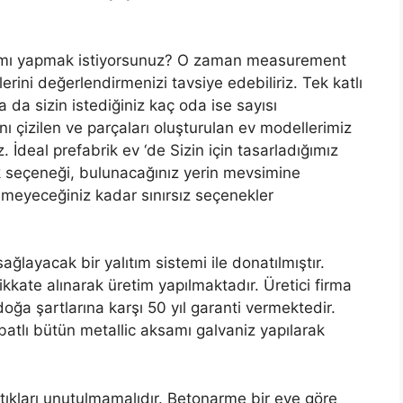
tırma mı yapmak istiyorsunuz? O zaman measurement
rini değerlendirmenizi tavsiye edebiliriz. Tek katlı
ya da sizin istediğiniz kaç oda ise sayısı
anı çizilen ve parçaları oluşturulan ev modellerimiz
z. İdeal prefabrik ev ‘de Sizin için tasarladığımız
enk seçeneği, bulunacağınız yerin mevsimine
meyeceğiniz kadar sınırsız seçenekler
ğlayacak bir yalıtım sistemi ile donatılmıştır.
 dikkate alınarak üretim yapılmaktadır. Üretici firma
a şartlarına karşı 50 yıl garanti vermektedir.
tibatlı bütün metallic aksamı galvaniz yapılarak
ktıkları unutulmamalıdır. Betonarme bir eve göre