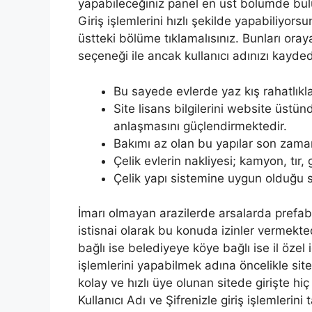
yapabileceğiniz panel en üst bölümde bu
Giriş işlemlerini hızlı şekilde yapabiliyo
üstteki bölüme tıklamalısınız. Bunları o
seçeneği ile ancak kullanıcı adınızı kayde
Bu sayede evlerde yaz kış rahatlıkla
Site lisans bilgilerini website üstü
anlaşmasını güçlendirmektedir.
Bakımı az olan bu yapılar son zaman
Çelik evlerin nakliyesi; kamyon, tır,
Çelik yapı sistemine uygun olduğu sü
İmarı olmayan arazilerde arsalarda prefab
istisnai olarak bu konuda izinler vermekte
bağlı ise belediyeye köye bağlı ise il öze
işlemlerini yapabilmek adına öncelikle si
kolay ve hızlı üye olunan sitede girişte hi
Kullanıcı Adı ve Şifrenizle giriş işlemleri