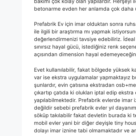
bakımı çok kolay olan yapılardır. Herşeyi 
betonarme evden her anlamda çok daha 
Prefabrik Ev için imar olduktan sonra ruhs
ile ilgili bir araştırma mı yapmak istiyor
değerlendirmenizi tavsiye edebiliriz. İdeal 
sınırsız hayal gücü, istediğiniz renk seç
açısından dimension hayal edemeyeceğiniz
Evet kullanılabilir, fakat bölgede yüksek k
var ise ekstra uygulamalar yapmaktayız b
şunlardır, evin çatısına ekstradan osb+
çıkartıp çatıda ki olukları iptal edip ekstr
yapılabilmektedir. Prefabrik evlerde ima
değildir sebebi prefabrik evler yıl dayanım
söküp takılabilir fakat devletin burada ki
mobil evler yani bir diğer deyişle tiny hous
dolayı imar iznine tabi olmamaktadır ve ar