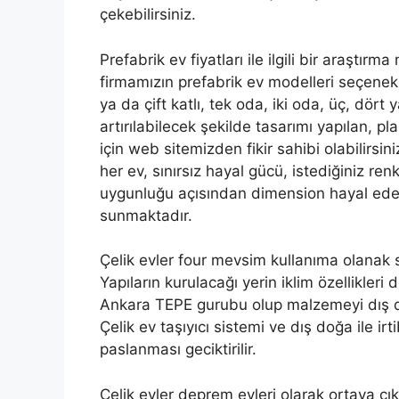
çekebilirsiniz.
Prefabrik ev fiyatları ile ilgili bir araş
firmamızın prefabrik ev modelleri seçenekle
ya da çift katlı, tek oda, iki oda, üç, dört 
artırılabilecek şekilde tasarımı yapılan, pl
için web sitemizden fikir sahibi olabilirsini
her ev, sınırsız hayal gücü, istediğiniz r
uygunluğu açısından dimension hayal ede
sunmaktadır.
Çelik evler four mevsim kullanıma olanak sa
Yapıların kurulacağı yerin iklim özellikleri
Ankara TEPE gurubu olup malzemeyi dış doğ
Çelik ev taşıyıcı sistemi ve dış doğa ile ir
paslanması geciktirilir.
Çelik evler deprem evleri olarak ortaya çı