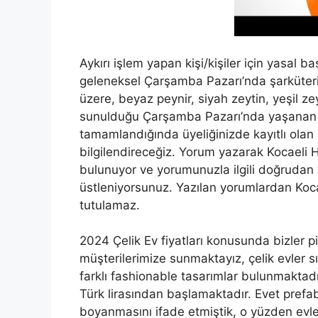
Aykırı işlem yapan kişi/kişiler için yasal b
geleneksel Çarşamba Pazarı’nda şarküteri
üzere, beyaz peynir, siyah zeytin, yeşil ze
sunulduğu Çarşamba Pazarı’nda yaşanan fi
tamamlandığında üyeliğinizde kayıtlı ola
bilgilendireceğiz. Yorum yazarak Kocaeli H
bulunuyor ve yorumunuzla ilgili doğrudan 
üstleniyorsunuz. Yazılan yorumlardan Koc
tutulamaz.
2024 Çelik Ev fiyatları konusunda bizler pi
müşterilerimize sunmaktayız, çelik evler s
farklı fashionable tasarımlar bulunmaktad
Türk lirasından başlamaktadır. Evet prefa
boyanmasını ifade etmiştik, o yüzden evle