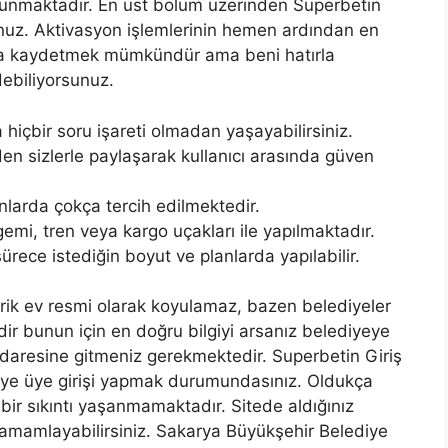
lunmaktadır. En üst bölüm üzerinden Superbetin
rsunuz. Aktivasyon işlemlerinin hemen ardından en
raya kaydetmek mümkündür ama beni hatırla
debiliyorsunuz.
 hiçbir soru işareti olmadan yaşayabilirsiniz.
nden sizlerle paylaşarak kullanıcı arasında güven
larda çokça tercih edilmektedir.
 gemi, tren veya kargo uçakları ile yapılmaktadır.
rece istediğin boyut ve planlarda yapılabilir.
rik ev resmi olarak koyulamaz, bazen belediyeler
dir bunun için en doğru bilgiyi arsanız belediyeye
l idaresine gitmeniz gerekmektedir. Superbetin Giriş
teye üye girişi yapmak durumundasınız. Oldukça
ç bir sıkıntı yaşanmamaktadır. Sitede aldığınız
ni tamamlayabilirsiniz. Sakarya Büyükşehir Belediye