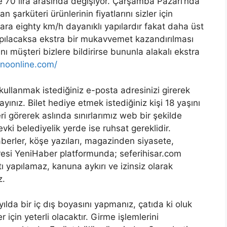
e 70 lira arasında değişiyor. Çarşamba Pazarı’nda
şarküteri ürünlerinin fiyatlarını sizler için
gara eighty km/h dayanıklı yapılardır fakat daha üst
yapılacaksa ekstra bir mukavvemet kazandırılması
 müşteri bizlere bildirirse bununla alakalı ekstra
inoonline.com/
ullanmak istediğiniz e-posta adresinizi girerek
ınız. Bilet hediye etmek istediğiniz kişi 18 yaşını
i görerek aslında sınırlarımız web bir şekilde
evki belediyelik yerde ise ruhsat gereklidir.
erler, köşe yazıları, magazinden siyasete,
esi YeniHaber platformunda; seferihisar.com
ı yapılamaz, kanuna aykırı ve izinsiz olarak
z.
yılda bir iç dış boyasını yapmanız, çatıda ki oluk
 için yeterli olacaktır. Girme işlemlerini