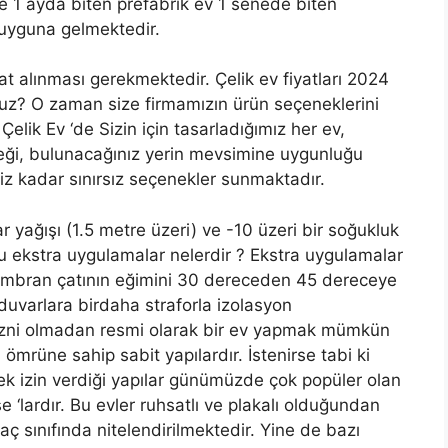
ile 1 ayda biten prefabrik ev 1 senede biten
uyguna gelmektedir.
at alınması gerekmektedir. Çelik ev fiyatları 2024
sunuz? O zaman size firmamızın ürün seçeneklerini
Çelik Ev ‘de Sizin için tasarladığımız her ev,
eneği, bulunacağınız yerin mevsimine uygunluğu
 kadar sınırsız seçenekler sunmaktadır.
ar yağışı (1.5 metre üzeri) ve -10 üzeri bir soğukluk
u ekstra uygulamalar nelerdir ? Ekstra uygulamalar
membran çatının eğimini 30 dereceden 45 dereceye
a duvarlara birdaha straforla izolasyon
r izni olmadan resmi olarak bir ev yapmak mümkün
 ömrüne sahip sabit yapılardır. İstenirse tabi ki
 tek izin verdiği yapılar günümüzde çok popüler olan
e ‘lardır. Bu evler ruhsatlı ve plakalı olduğundan
aç sınıfında nitelendirilmektedir. Yine de bazı