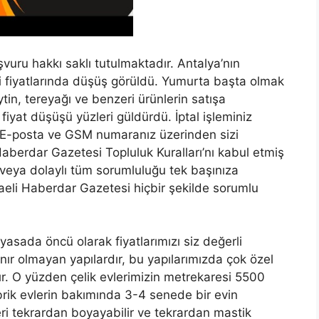
aşvuru hakkı saklı tutulmaktadır. Antalya’nın
 fiyatlarında düşüş görüldü. Yumurta başta olmak
ytin, tereyağı ve benzeri ürünlerin satışa
yat düşüşü yüzleri güldürdü. İptal işleminiz
n E-posta ve GSM numaranız üzerinden sizi
aberdar Gazetesi Topluluk Kuralları’nı kabul etmiş
veya dolaylı tüm sorumluluğu tek başınıza
aeli Haberdar Gazetesi hiçbir şekilde sorumlu
yasada öncü olarak fiyatlarımızı siz değerli
ınır olmayan yapılardır, bu yapılarımızda çok özel
ır. O yüzden çelik evlerimizin metrekaresi 5500
brik evlerin bakımında 3-4 senede bir evin
ri tekrardan boyayabilir ve tekrardan mastik